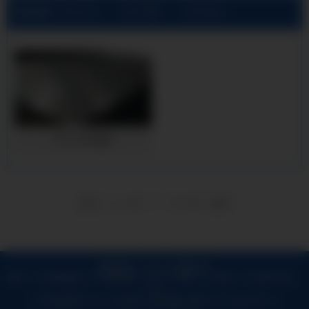
当前位置:
兴义3A21铝板公司
>
兴义产品展示
>
兴义1060铝板
兴义1060铝板
1
首页
上一页
下一页
尾页
版权所有 © 兴义3A21铝板公司
提供：
兴义保温铝卷
,
兴义保温铝皮
,
兴义3A21铝板
,
兴义铝皮
,
兴义铝卷
地址：
兴义
长期提供：
晋中保温铝卷,晋中保温铝皮,晋中铝皮,晋中3A21铝板,晋中铝卷
河津保
兴义网站地图
|
XML
|
热门城市
|
城市地图
|
城市XML
|
在线人数：87