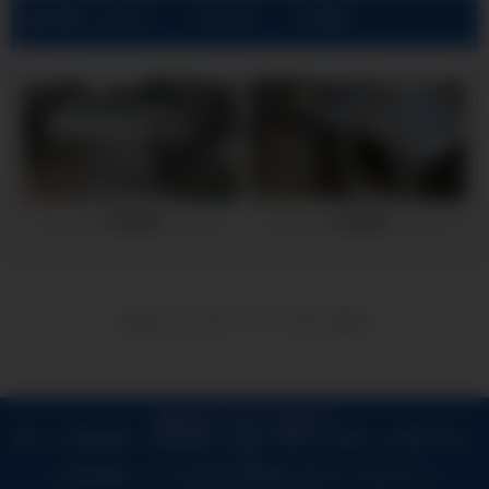
当前位置:
小店3A21铝板公司
>
小店产品展示
>
小店铝皮
小店铝皮
小店铝皮
1
首页
上一页
下一页
尾页
版权所有 © 小店3A21铝板公司
提供：
小店保温铝卷
,
小店保温铝皮
,
小店3A21铝板
,
小店铝皮
,
小店铝卷
地址：
小店
长期提供：
沧州保温铝卷,沧州保温铝皮,沧州铝皮,沧州3A21铝板,沧州铝卷
新民保
小店网站地图
|
XML
|
热门城市
|
城市地图
|
城市XML
|
在线人数：20