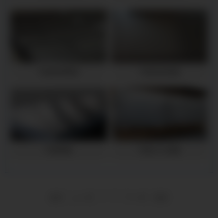
平昌防锈铝板
平昌花纹铝板
平昌铝板
平昌3A21铝板
1
2
首页
上一页
下一页
尾页