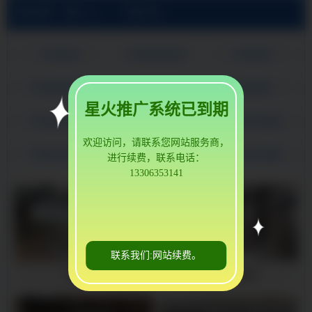
当前位置:
平昌3A21铝板公司
>
平昌产品展示
平昌铝皮
平昌保温铝皮
平昌铝卷
平昌保温铝卷
平昌3A21铝板
平昌铝板
星火推广系统已到期
平昌花纹铝板
平昌防锈铝板
平昌彩涂铝卷
欢迎访问，请联系您网站服务商，
平昌6061铝板
平昌5052铝板
平昌1060铝板
进行续费，联系电话：
13306353141
联系我们:网站续费。
平昌铝皮
平昌保温铝皮